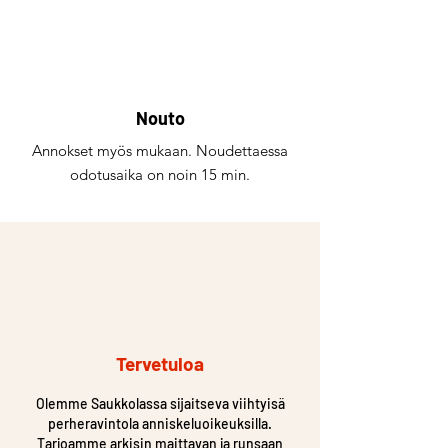
Nouto
Annokset myös mukaan. Noudettaessa
odotusaika on noin 15 min.
Tervetuloa
Olemme Saukkolassa sijaitseva viihtyisä
perheravintola anniskeluoikeuksilla.
Tarjoamme arkisin maittavan ja runsaan