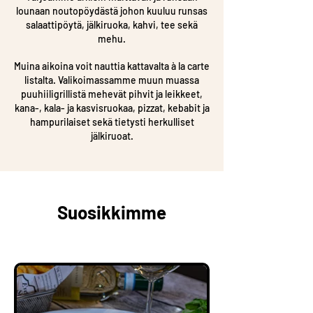
lounaan noutopöydästä johon kuuluu runsas
salaattipöytä, jälkiruoka, kahvi, tee sekä
mehu.
Muina aikoina voit nauttia kattavalta à la carte
listalta. Valikoimassamme muun muassa
puuhiiligrillistä mehevät pihvit ja leikkeet,
kana-, kala- ja kasvisruokaa, pizzat, kebabit ja
hampurilaiset sekä tietysti herkulliset
jälkiruoat.
Suosikkimme