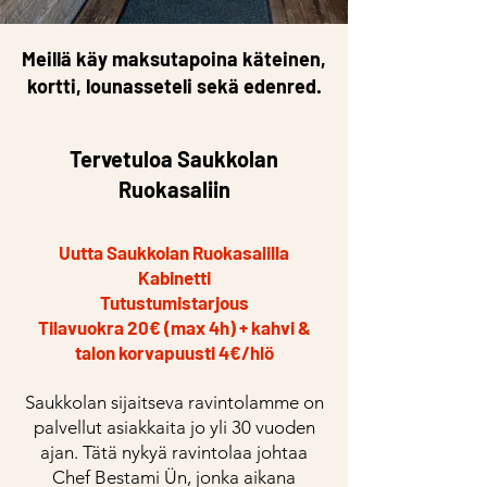
Meillä käy maksutapoina käteinen,
kortti, lounasseteli sekä edenred.
Tervetuloa Saukkolan
Ruokasaliin
Uutta Saukkolan Ruokasalilla
Kabinetti
Tutustumistarjous
Tilavuokra 20€ (max 4h) + kahvi &
talon korvapuusti 4€/hlö
Saukkolan sijaitseva ravintolamme on
palvellut asiakkaita jo yli 30 vuoden
ajan. Tätä nykyä ravintolaa johtaa
Chef Bestami Ün, jonka aikana