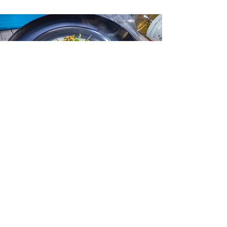
Kotin Kuljetus
Jokapäivä:
10.00 - 19.00
Tilaa Netistä